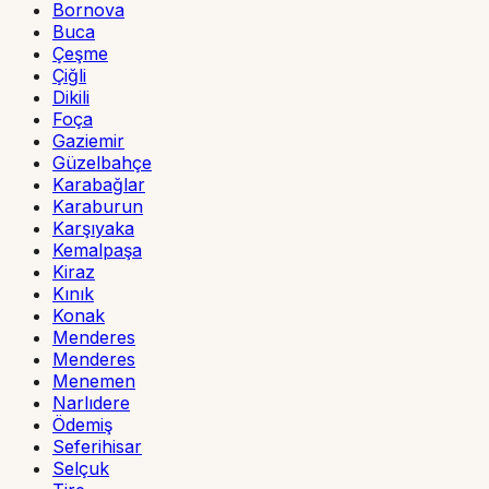
Bornova
Buca
Çeşme
Çiğli
Dikili
Foça
Gaziemir
Güzelbahçe
Karabağlar
Karaburun
Karşıyaka
Kemalpaşa
Kiraz
Kınık
Konak
Menderes
Menderes
Menemen
Narlıdere
Ödemiş
Seferihisar
Selçuk