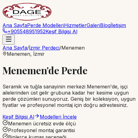
Ana Sayfa
Perde Modelleri
Hizmetler
Galeri
Blog
İletişim
+905548951952
Keşif Bilgisi Al
Ana Sayfa
/
İzmir Perdeci
/
Menemen
Menemen
, İzmir
Menemen'de Perde
Seramik ve tuğla sanayinin merkezi Menemen'de, işçi
ailelerinden üst gelir grubuna kadar her kesime uygun
perde çözümleri sunuyoruz. Geniş bir koleksiyon, uygun
fiyatlar ve profesyonel montaj için doğru adrestesiniz.
Keşif Bilgisi Al
Modelleri İncele
Menemen ücretsiz evde ölçü
Profesyonel montaj garantisi
Binlerce kumaş seçeneği