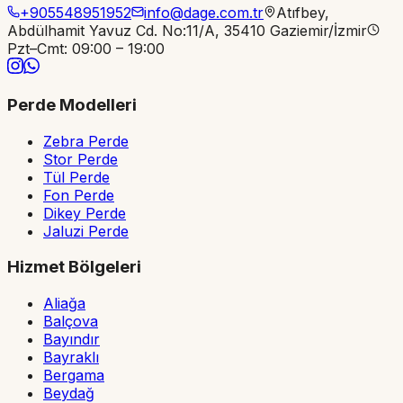
+905548951952
info@dage.com.tr
Atıfbey,
Abdülhamit Yavuz Cd. No:11/A, 35410 Gaziemir/İzmir
Pzt–Cmt: 09:00 – 19:00
Perde Modelleri
Zebra Perde
Stor Perde
Tül Perde
Fon Perde
Dikey Perde
Jaluzi Perde
Hizmet Bölgeleri
Aliağa
Balçova
Bayındır
Bayraklı
Bergama
Beydağ