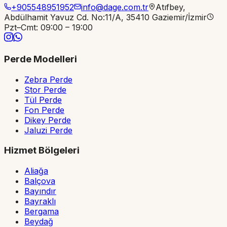
+905548951952
info@dage.com.tr
Atıfbey,
Abdülhamit Yavuz Cd. No:11/A, 35410 Gaziemir/İzmir
Pzt–Cmt: 09:00 – 19:00
Perde Modelleri
Zebra Perde
Stor Perde
Tül Perde
Fon Perde
Dikey Perde
Jaluzi Perde
Hizmet Bölgeleri
Aliağa
Balçova
Bayındır
Bayraklı
Bergama
Beydağ