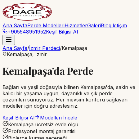
Ana Sayfa
Perde Modelleri
Hizmetler
Galeri
Blog
İletişim
+905548951952
Keşif Bilgisi Al
Ana Sayfa
/
İzmir Perdeci
/
Kemalpaşa
Kemalpaşa
, İzmir
Kemalpaşa'da Perde
Bağları ve yeşil doğasıyla bilinen Kemalpaşa'da, sakin ve
kalıcı bir yaşama uygun, dayanıklı ve şık perde
çözümleri sunuyoruz. Her mevsim konforu sağlayan
modeller için doğru adrestesiniz.
Keşif Bilgisi Al
Modelleri İncele
Kemalpaşa ücretsiz evde ölçü
Profesyonel montaj garantisi
Binlerce kumaş seçeneği