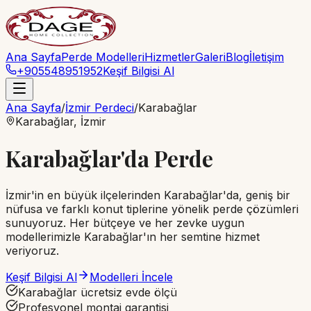
Ana Sayfa
Perde Modelleri
Hizmetler
Galeri
Blog
İletişim
+905548951952
Keşif Bilgisi Al
Ana Sayfa
/
İzmir Perdeci
/
Karabağlar
Karabağlar
, İzmir
Karabağlar'da Perde
İzmir'in en büyük ilçelerinden Karabağlar'da, geniş bir
nüfusa ve farklı konut tiplerine yönelik perde çözümleri
sunuyoruz. Her bütçeye ve her zevke uygun
modellerimizle Karabağlar'ın her semtine hizmet
veriyoruz.
Keşif Bilgisi Al
Modelleri İncele
Karabağlar ücretsiz evde ölçü
Profesyonel montaj garantisi