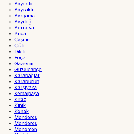
Bayındır
Bayraklı
Bergama
Beydağ
Bornova
Buca
Çeşme
Çiğli
Dikili
Foça
Gaziemir
Güzelbahçe
Karabağlar
Karaburun
Karşıyaka
Kemalpaşa
Kiraz
Kınık
Konak
Menderes
Menderes
Menemen