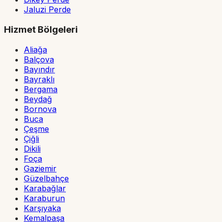
Jaluzi Perde
Hizmet Bölgeleri
Aliağa
Balçova
Bayındır
Bayraklı
Bergama
Beydağ
Bornova
Buca
Çeşme
Çiğli
Dikili
Foça
Gaziemir
Güzelbahçe
Karabağlar
Karaburun
Karşıyaka
Kemalpaşa